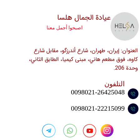
عيادة الجمال هلسا
اصبحوا أجمل معنا
العنوان: إيران، طهران، شارع أندرزگو، مقابل شارع
كاوه، فوق مطعم هاني، مبنى كيميا، الطابق الثاني،
وحدة 206.
التلفون
0098021-26425048
​​​​​​​0098021-22215099