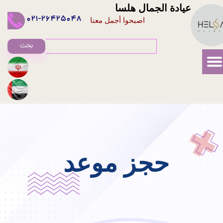
عيادة الجمال هلسا
021-26425048
اصبحوا أجمل معنا
بحث
حجز موعد