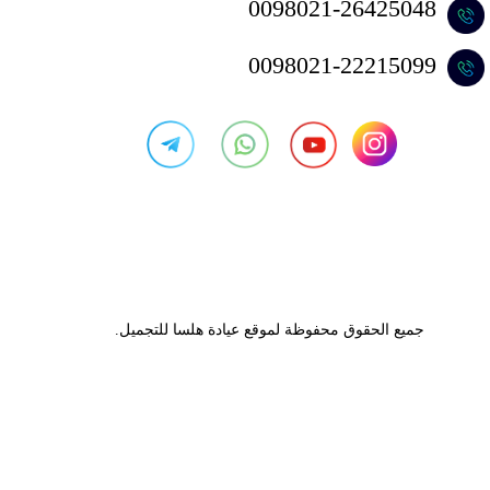
0098021-26425048
​​​​​​​0098021-22215099
جميع الحقوق محفوظة لموقع عيادة هلسا للتجميل.