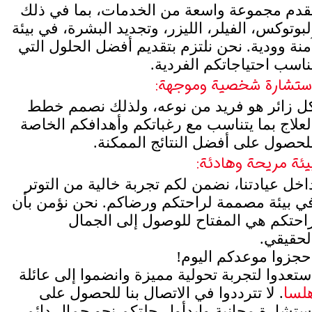
قدم مجموعة واسعة من الخدمات، بما في ذلك
لبوتوكس، الفيلر، الليزر، وتجديد البشرة، في بيئة
منة وودية. نحن نلتزم بتقديم أفضل الحلول التي
ناسب احتياجاتكم الفردية.
ستشارة شخصية وموجهة:
ل زائر هو فريد من نوعه، ولذلك نصمم خطط
لعلاج بما يتناسب مع رغباتكم وأهدافكم الخاصة
لحصول على أفضل النتائج الممكنة.
يئة مريحة وهادئة:
اخل عيادتنا، نضمن لكم تجربة خالية من التوتر
ي بيئة مصممة لراحتكم ورضاكم. نحن نؤمن بأن
احتكم هي المفتاح للوصول إلى الجمال
لحقيقي.
حجزوا موعدكم اليوم!
ستعدوا لتجربة تحولية مميزة وانضموا إلى عائلة
لسا
. لا تترددوا في الاتصال بنا للحصول على
ستشارة مجانية وابدأوا رحلتكم نحو جمال دائم