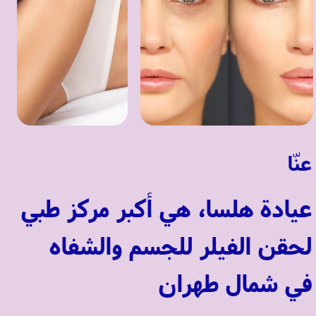
صورت یک خانم و قبل و بع
یک خانم است که با اعمال زیبایی 
تز
شده
عنّا
عيادة هلسا، هي أكبر مركز طبي
لحقن الفيلر للجسم والشفاه
في شمال طهران