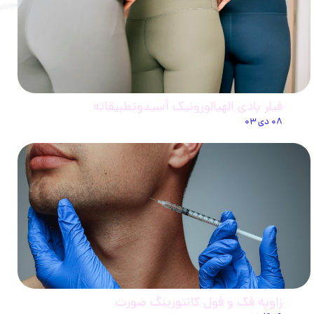
فيلر بادي الهيالورونيك أسيدوتطبيقاته
۰۸ دی ۰۳
زاویه فک و فول کانتورینگ صورت