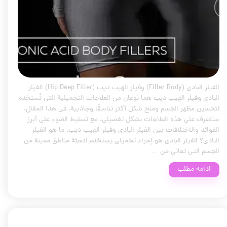
الفيلر البادي (Filler Body) وفيلر الهيب ديب (Hip Deep Filler) الفيلر
البادي وفيلر الهيب ديب هما نوعان من العلاجات التجميلية التي تُستخدم
لتحسين مظهر الجسم ومنح شكل أكثر تناسقًا وجاذبية. في هذا المقال،
سنتعرف على هذه العلاجات بشكل تفصيلي، مع تسليط الضوء على أبرز
الفوائد والاختلافات بين الفيلر البادي وفيلر الهيب ديب. ما هو الفيلر
البادي؟ الفيلر البادي هو إجراء تجميلي يستخدم لتعبئة مناطق معينة من
الجسم التي تعاني من …
ادامه مطلب