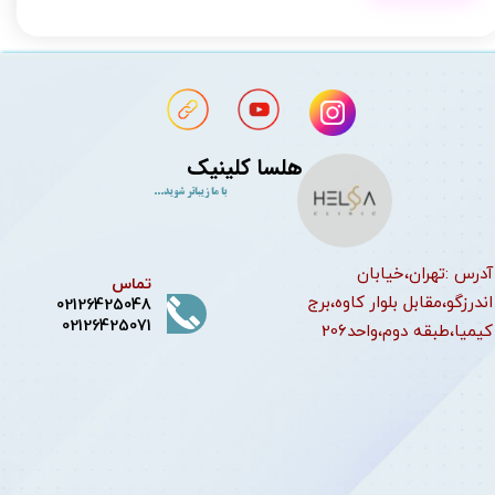
هلسا کلینیک
با ما زیباتر شوید...
آدرس :تهران،خیابان
تماس
اندرزگو،مقابل بلوار کاوه،برج
02126425048
02126425071
کیمیا،طبقه دوم،واحد206